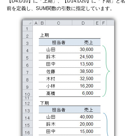
【D4:D10】に「上期」、【D14:D20】に「下期」と名
前を定義し、SUM関数の引数に指定しています。