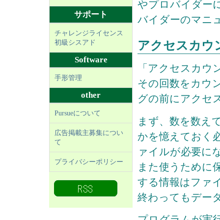
やプロバイダー
サポート
バイダーのマニ
チャレンジライセンス
初級シスアド
アクセスカウ
Software
「アクセスカウン
手形管理
その回数をカウ
other
グの前にアクセ
Pursueについて
まず、数を数え
広告掲載主募集につい
かを憶えておく
て
ァイルが必要に
プライバシーポリシー
また使うために
する情報はファ
終わってもデー
プログラムが実