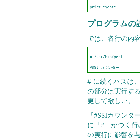
プログラムの
では、各行の内
#!/usr/bin/perl
#!に続くパスは
の部分は実行す
更して欲しい。
「#SSIカウンタ
に「#」がつく
の実行に影響を