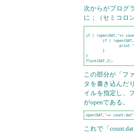
次からがプログラ
に；（セミコロ
if ( !open(DAT,"+< coun
	if ( !open(DAT,"> count.dat") ){               

		print "file open error";exit;               

	}               

}               

この部分が「フ
タを書き込んだ
イルを指定し、
がopenである。
open(DAT,"+< count.dat"
これで「count