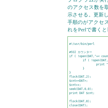
のアクセス数を
示させる。更新
手順のがアクセ
れをPerlで書
#!/usr/bin/perl        
#SSI カウンター           
if ( !open(DAT,"+< coun
	if ( !open(DAT,"> count.dat") ){                      

		print "file open error";exit;                      

	}                      

}                      

flock(DAT,2);          
$cnt=<DAT>;            
$cnt++;                
seek(DAT,0,0);         
print DAT $cnt;        
flock(DAT,8);          
close(DAT);            