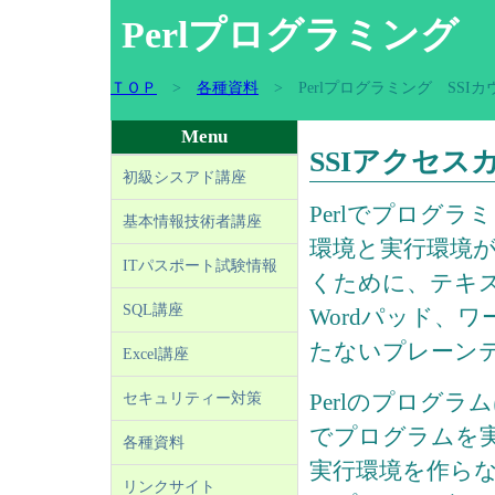
Perlプログラミング
ＴＯＰ
>
各種資料
> Perlプログラミング SSIカ
Menu
SSIアクセス
初級シスアド講座
Perlでプログ
基本情報技術者講座
環境と実行環境
ITパスポート試験情報
くために、テキ
SQL講座
Wordパッド、
たないプレーン
Excel講座
Perlのプログラ
セキュリティー対策
でプログラムを実
各種資料
実行環境を作ら
リンクサイト