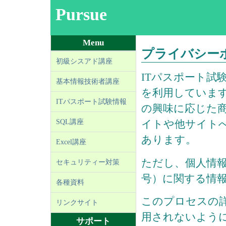
Pursue
Menu
プライバシー
初級シスアド講座
ITパスポート試
基本情報技術者講座
を利用していま
ITパスポート試験情報
の興味に応じた
SQL講座
イトや他サイト
あります。
Excel講座
ただし、個人情報
セキュリティー対策
号）に関する情
各種資料
このプロセスの
リンクサイト
用されないように
サポート